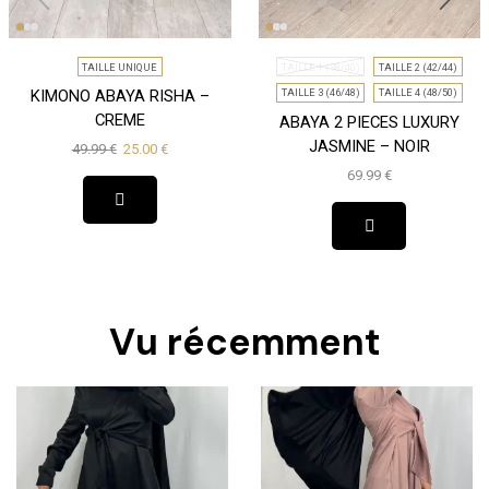
TAILLE UNIQUE
TAILLE 1 (38/40)
TAILLE 2 (42/44)
KIMONO ABAYA RISHA –
TAILLE 3 (46/48)
TAILLE 4 (48/50)
CREME
ABAYA 2 PIECES LUXURY
JASMINE – NOIR
49.99
€
25.00
€
69.99
€
Vu récemment