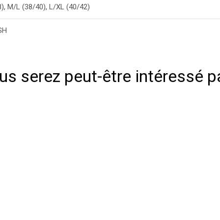
), M/L (38/40), L/XL (40/42)
SH
us serez peut-être intéressé p