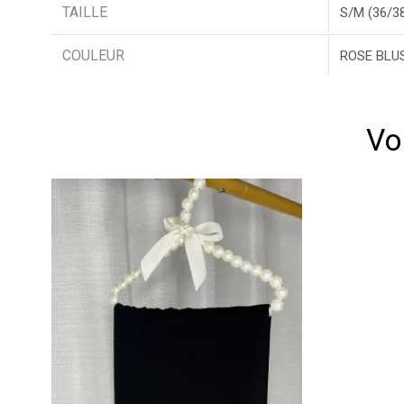
TAILLE
S/M (36/38
COULEUR
ROSE BLU
Vo