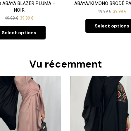
 ABAYA BLAZER PLUMA –
ABAYA/KIMONO BRODÉ PA
NOIR
49.99
€
39.99
€
49.99
€
39.99
€
Select options
Select options
Vu récemment