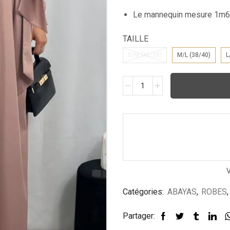
Le mannequin mesure 1m65 
TAILLE
S/M (36/38)
M/L (38/40)
L
Catégories:
ABAYAS
,
ROBES
Partager: