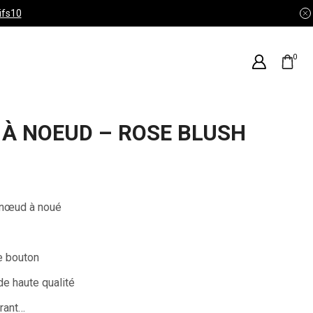
ifs10
0
 À NOEUD – ROSE BLUSH
 nœud à noué
e bouton
e haute qualité
urant…