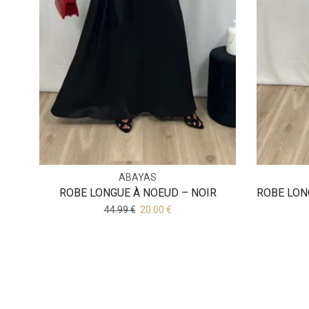
ABAYAS
ROBE LONGUE À NOEUD – NOIR
ROBE LON
44.99
€
20.00
€