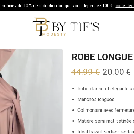
énéficiez de 10 % de réduction lorsque vous dépensez 100 €
code : byt
ROBE LONGUE
44.99
€
20.00
€
Robe classe et élégante à
Manches longues
Col montant avec fermetur
Matière semi mat-satinée d
Idéal travail, sorties, resta