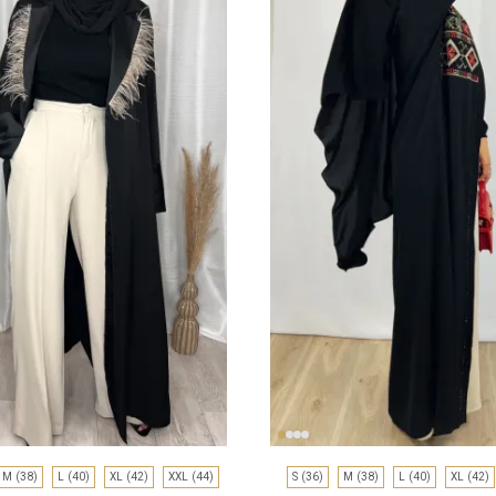
M (38)
L (40)
XL (42)
XXL (44)
S (36)
M (38)
L (40)
XL (42)